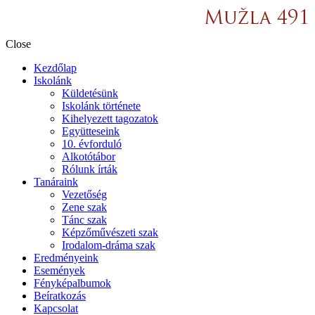
Close
Kezdőlap
Iskolánk
Küldetésünk
Iskolánk története
Kihelyezett tagozatok
Együtteseink
10. évforduló
Alkotótábor
Rólunk írták
Tanáraink
Vezetőség
Zene szak
Tánc szak
Képzőművészeti szak
Irodalom-dráma szak
Eredményeink
Események
Fényképalbumok
Beíratkozás
Kapcsolat