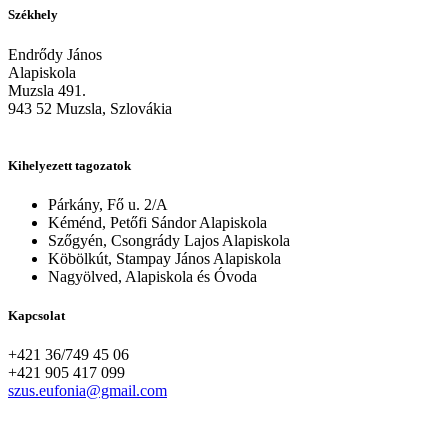
Székhely
Endrődy János
Alapiskola
Muzsla 491.
943 52 Muzsla, Szlovákia
Kihelyezett tagozatok
Párkány, Fő u. 2/A
Kéménd, Petőfi Sándor Alapiskola
Szőgyén, Csongrády Lajos Alapiskola
Köbölkút, Stampay János Alapiskola
Nagyölved, Alapiskola és Óvoda
Kapcsolat
+421 36/749 45 06
+421 905 417 099
szus.eufonia@gmail.com