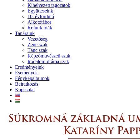
Kihelyezett tagozatok
Együtteseink
10. évforduló
Alkotótábor
Rólunk írták
Tanáraink
Vezetőség
Zene szak
Tánc szak
Képzőművészeti szak
Irodalom-dráma szak
Eredményeink
Események
Fényképalbumok
Beíratkozás
Kapcsolat