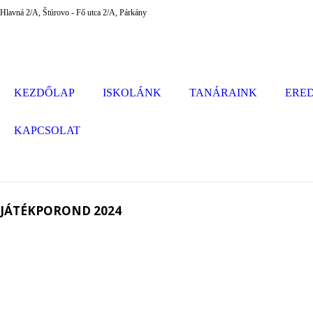
Hlavná 2/A, Štúrovo - Fő utca 2/A, Párkány
KEZDŐLAP
ISKOLÁNK
TANÁRAINK
ERE
KAPCSOLAT
JÁTÉKPOROND 2024