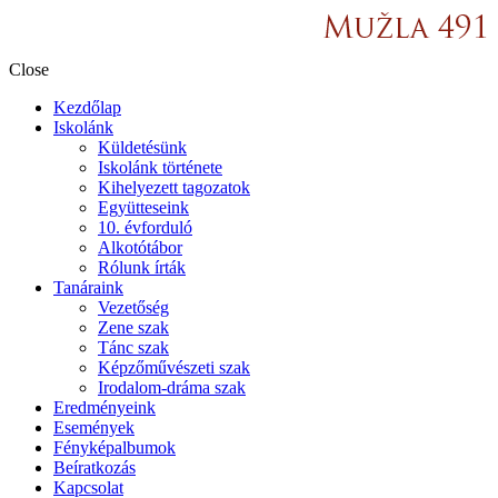
Close
Kezdőlap
Iskolánk
Küldetésünk
Iskolánk története
Kihelyezett tagozatok
Együtteseink
10. évforduló
Alkotótábor
Rólunk írták
Tanáraink
Vezetőség
Zene szak
Tánc szak
Képzőművészeti szak
Irodalom-dráma szak
Eredményeink
Események
Fényképalbumok
Beíratkozás
Kapcsolat