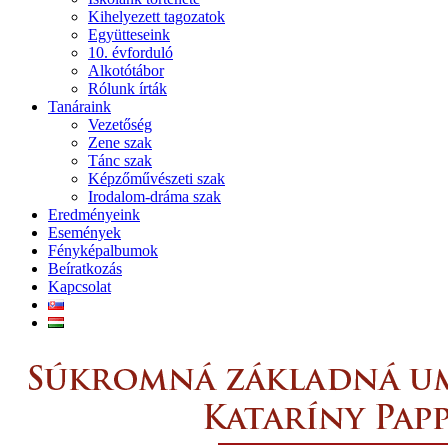
Kihelyezett tagozatok
Együtteseink
10. évforduló
Alkotótábor
Rólunk írták
Tanáraink
Vezetőség
Zene szak
Tánc szak
Képzőművészeti szak
Irodalom-dráma szak
Eredményeink
Események
Fényképalbumok
Beíratkozás
Kapcsolat