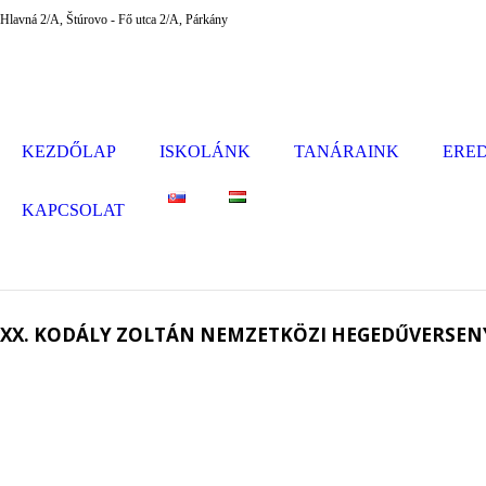
Hlavná 2/A, Štúrovo - Fő utca 2/A, Párkány
KEZDŐLAP
ISKOLÁNK
TANÁRAINK
ERE
KAPCSOLAT
XX. KODÁLY ZOLTÁN NEMZETKÖZI HEGEDŰVERSEN