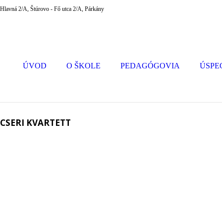
Hlavná 2/A, Štúrovo - Fő utca 2/A, Párkány
ÚVOD
O ŠKOLE
PEDAGÓGOVIA
ÚSPE
CSERI KVARTETT