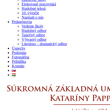
Elokované pracoviská
Hudobné telesá
10. výročie
Napísali o nás
Pedagógovia
Vedenie školy
Hudobný odbor
Tanečný odbor
Výtvarný odbor
Literárno – dramatický odbor
Úspechy
Podujatia
Fotogaléria
Prihláška
Kontakt