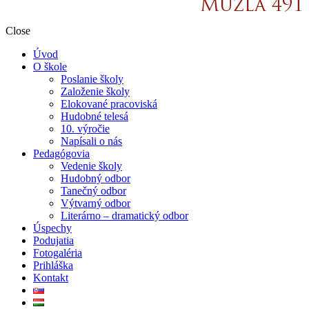
Close
Úvod
O škole
Poslanie školy
Založenie školy
Elokované pracoviská
Hudobné telesá
10. výročie
Napísali o nás
Pedagógovia
Vedenie školy
Hudobný odbor
Tanečný odbor
Výtvarný odbor
Literárno – dramatický odbor
Úspechy
Podujatia
Fotogaléria
Prihláška
Kontakt