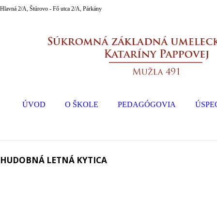
Hlavná 2/A, Štúrovo - Fő utca 2/A, Párkány
ÚVOD
O ŠKOLE
PEDAGÓGOVIA
ÚSPE
HUDOBNÁ LETNÁ KYTICA