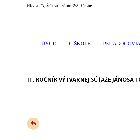
Hlavná 2/A, Štúrovo - Fő utca 2/A, Párkány
ÚVOD
O ŠKOLE
PEDAGÓGOVI
III. ROČNÍK VÝTVARNEJ SÚŤAŽE JÁNOSA