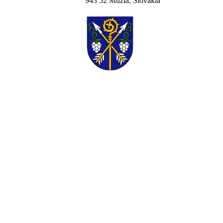
943 52 Mužla, Slovakia