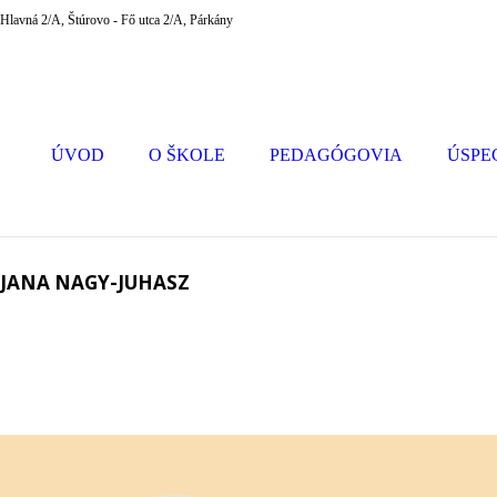
Hlavná 2/A, Štúrovo - Fő utca 2/A, Párkány
ÚVOD
O ŠKOLE
PEDAGÓGOVIA
ÚSPE
JANA NAGY-JUHASZ