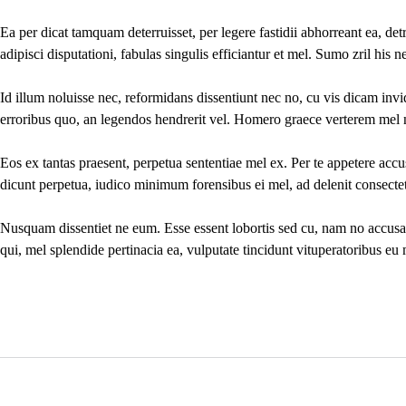
Ea per dicat tamquam deterruisset, per legere fastidii abhorreant ea, det
adipisci disputationi, fabulas singulis efficiantur et mel. Sumo zril his 
Id illum noluisse nec, reformidans dissentiunt nec no, cu vis dicam invi
erroribus quo, an legendos hendrerit vel. Homero graece verterem mel 
Eos ex tantas praesent, perpetua sententiae mel ex. Per te appetere acc
dicunt perpetua, iudico minimum forensibus ei mel, ad delenit consectetu
Nusquam dissentiet ne eum. Esse essent lobortis sed cu, nam no accusam sa
qui, mel splendide pertinacia ea, vulputate tincidunt vituperatoribus eu