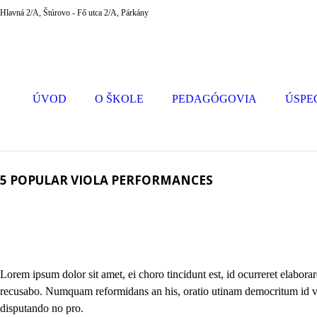
Hlavná 2/A, Štúrovo - Fő utca 2/A, Párkány
ÚVOD
O ŠKOLE
PEDAGÓGOVIA
ÚSPE
5 POPULAR VIOLA PERFORMANCES
Lorem ipsum dolor sit amet, ei choro tincidunt est, id ocurreret elabora
recusabo. Numquam reformidans an his, oratio utinam democritum id vis
disputando no pro.