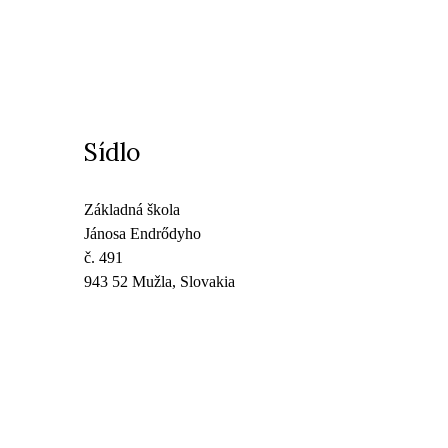
Sídlo
Základná škola
Jánosa Endrődyho
č. 491
943 52 Mužla, Slovakia