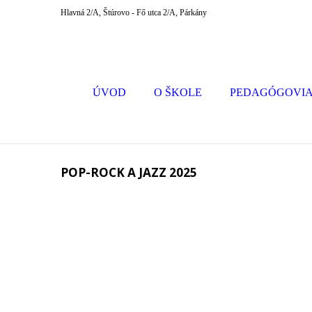
Hlavná 2/A, Štúrovo - Fő utca 2/A, Párkány
ÚVOD
O ŠKOLE
PEDAGÓGOVI
POP-ROCK A JAZZ 2025