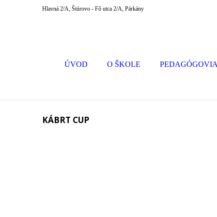
Hlavná 2/A, Štúrovo - Fő utca 2/A, Párkány
ÚVOD
O ŠKOLE
PEDAGÓGOVI
KÁBRT CUP