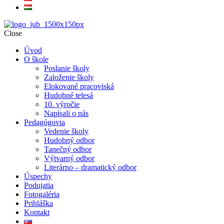
Close
Úvod
O škole
Poslanie školy
Založenie školy
Elokované pracoviská
Hudobné telesá
10. výročie
Napísali o nás
Pedagógovia
Vedenie školy
Hudobný odbor
Tanečný odbor
Výtvarný odbor
Literárno – dramatický odbor
Úspechy
Podujatia
Fotogaléria
Prihláška
Kontakt