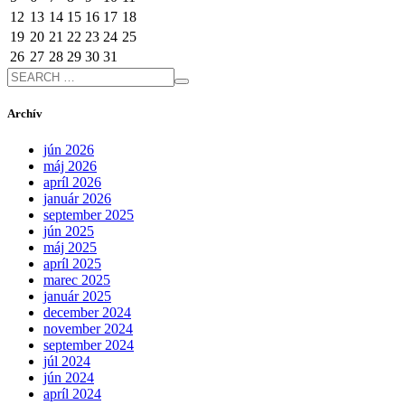
12
13
14
15
16
17
18
19
20
21
22
23
24
25
26
27
28
29
30
31
Archív
jún 2026
máj 2026
apríl 2026
január 2026
september 2025
jún 2025
máj 2025
apríl 2025
marec 2025
január 2025
december 2024
november 2024
september 2024
júl 2024
jún 2024
apríl 2024