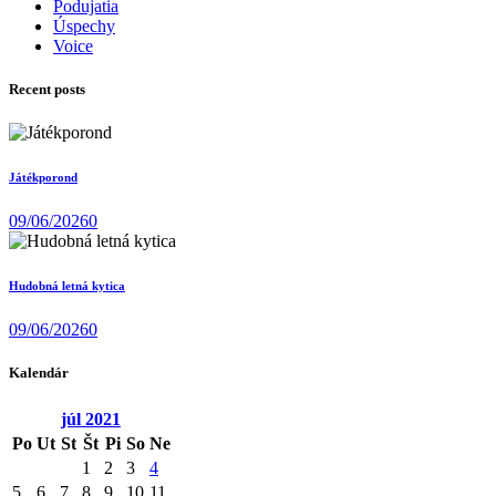
Podujatia
Úspechy
Voice
Recent posts
Játékporond
09/06/2026
0
Hudobná letná kytica
09/06/2026
0
Kalendár
júl
2021
Po
Ut
St
Št
Pi
So
Ne
1
2
3
4
5
6
7
8
9
10
11