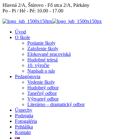
Hlavná 2/A, Štúrovo - Fő utca 2/A, Párkány
Po - Pi / Hé - Pé: 10.00 - 17.00
Úvod
O škole
Poslanie školy
Založenie školy
Elokované pracoviská
Hudobné telesá
10. výročie
Napísali o nás
Pedagógovia
Vedenie školy
Hudobný odbor
Tanečný odbor
Výtvarný odbor
Literárno – dramatický odbor
Úspechy
Podujatia
Fotogaléria
Prihláška
Kontakt