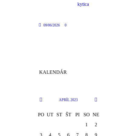
kytica
09/06/2026
0
KALENDÁR
APRÍL
2023
PO
UT
ST
ŠT
PI
SO
NE
1
2
3
4
5
6
7
8
9