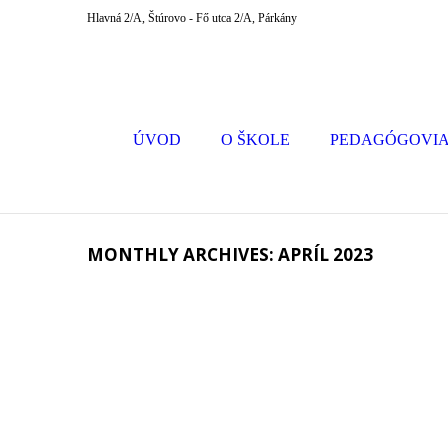
Hlavná 2/A, Štúrovo - Fő utca 2/A, Párkány
ÚVOD
O ŠKOLE
PEDAGÓGOVI
MONTHLY ARCHIVES: APRÍL 2023
26/04/2023