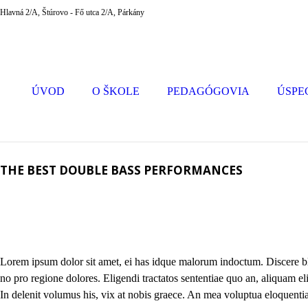
Hlavná 2/A, Štúrovo - Fő utca 2/A, Párkány
ÚVOD
O ŠKOLE
PEDAGÓGOVIA
ÚSPE
THE BEST DOUBLE BASS PERFORMANCES
Lorem ipsum dolor sit amet, ei has idque malorum indoctum. Discere bla
no pro regione dolores. Eligendi tractatos sententiae quo an, aliquam el
In delenit volumus his, vix at nobis graece. An mea voluptua eloquenti