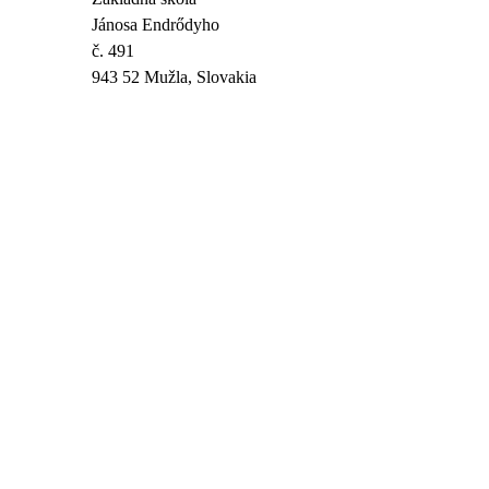
Jánosa Endrődyho
č. 491
943 52 Mužla, Slovakia